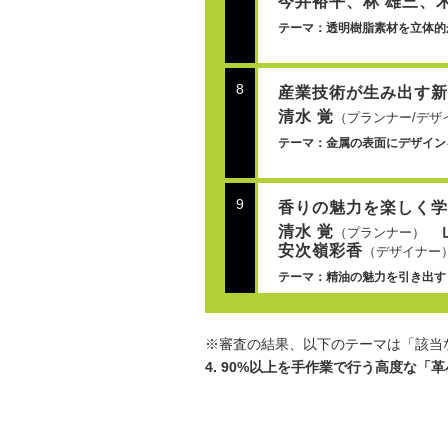
今井裕平、林 雄三、
テーマ：透明樹脂素材を立体的
8
産業技術が生み出す新
清水 覚
（プランナー/デザ
テーマ：金属の表面にデザイン
9
香りの魅力を楽しく学
清水 覚
山
（プランナー）
安次嶺彩香
（デザイナー
テーマ：精油の魅力を引き出す「ア
※審査の結果、以下のテーマは「該当
4. 90%以上を手作業で行う高度な「