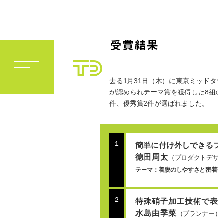
去る1月31日（木）に東京ミッド
が認められテーマ賞を獲得した8組
件、優秀賞2件が選ばれました。
1
簡単に付け外しできる
德田周太
（プロダクトデ
テーマ：着脱のしやすさと密着
2
特殊硝子加工技術で表
水島由季菜
（プランナー