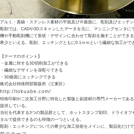
アルミ・真鍮・ステンレス素材の平面及びＲ曲面に、彫刻及びエッチン
彫刻では、CADや3Dスキャンしたデータを元に、マシニングセンタ
機や手動彫刻機にて形状・デザインに合わせて彫刻を施すことができる
希少といえる。彫刻、エッチングともに0.1ｍｍという繊細な加工が
【テーマのポイント】
・金属に対する3D切削加工ができる
・繊細なデザインを深彫りできる
・3D曲面にエッチングできる
株式会社特殊阿部製版所（江東区）
http://tokuabe.com/
特殊印刷や二次加工分野に特化した製版と副資材の専門メーカーである
提供している。
当社を代表する3つの製品群として、ホットスタンプ刻印、ドライオフ
タルで提供できるのも特徴の一つといえる。
彫刻・エッチングについての希少な加工技術をメインに、製品化だけで
前のテーマ