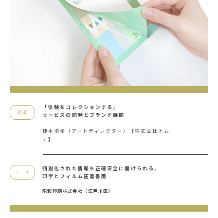
「体験をコレクションする」
提案
サービスの
開発とブランド展開
榎本清孝（アートディレクター）【株式会社トム
テ】
個別化された情報を正確安全に届けられる、
テーマ
印字とフィルム圧着書面
昭和印刷株式会社（江戸川区）