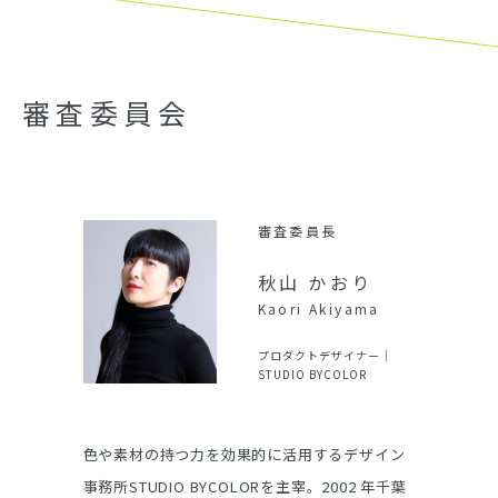
います。事業者の皆様が抱える問題に寄り
添い、突破口を探るのに大切なパートナ
ーとなり得るのです。
審査委員会
いままでTBDAを通して、実際にあらゆる
形の協働を通して新たなビジネスが生ま
周子
審査委員長
れてきました。このアワードも今年で14
aginuma
秋山 かおり
年目を迎え、他のコンペティションとは
式会社エンフ
Kaori Akiyama
大きく異なる点として事業化・商品化に
プロダクトデザイナー｜
対する多方面からのサポートがあります
STUDIO BYCOLOR
が、この度刷新されてより一層充実した
形となります。
ンラインセレ
色や素材の持つ力を効果的に活用するデザイン
2013年
参画。17年間
事務所STUDIO BYCOLORを主宰。2002 年千葉
修了。昼は