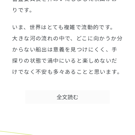
りです。
いま、世界はとても複雑で流動的です。
大きな河の流れの中で、どこに向かうか分
からない船出は意義を見つけにくく、手
探りの状態で渦中にいると楽しめないだ
けでなく不安も多々あることと思います。
そこで大切なのは、少し離れた場所に'分
全文読む
かり合える良き理解者'を作ること。
鳥のように広く俯瞰し風を読み、周囲を
巻き込み具現化していけるデザイナーが