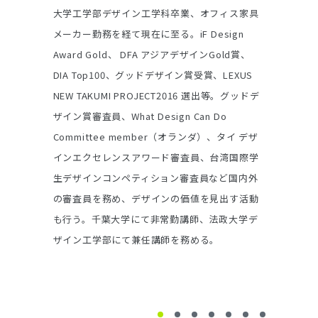
事業者の皆様、社会との関わりやビジネ
品開発や販
大学工学部デザイン工学科卒業、オフィス家具
ジーを社会
スの周辺から、いま一度自社の向かうべ
ペ審査員と
メーカー勤務を経て現在に至る。iF Design
求”に務め
Award Gold、 DFA アジアデザインGold賞、
ソフビ制作
き方向をデザイナーと考えてみませんか？
DIA Top100、グッドデザイン賞受賞、LEXUS
けている。主
新たなモノづくりだけでなく、モノづく
NEW TAKUMI PROJECT2016 選出等。グッドデ
「Legmin
りを介したコミュニケーションの取り方
ザイン賞審査員、What Design Can Do
CORE 77
Committee member（オランダ）、タイ デザ
などがある
や発信の仕方などを通して、もともと行い
インエクセレンスアワード審査員、台湾国際学
たかった自分たちの芯の思いが見えてくる
生デザインコンペティション審査員など国内外
はずです。
の審査員を務め、デザインの価値を見出す活動
も行う。千葉大学にて非常勤講師、法政大学デ
デザイナーの皆様、フリーランスで経験
ザイン工学部にて兼任講師を務める。
を積まれたデザイナーだけでなく、イン
ハウスで企業のためにも自分のためにも
幅と奥行きを広げる場を探しているデザ