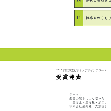
10
体験と連動さ
11
触感やぬくも
2016年度 東京ビジネスデザインアワード
テーマ：
聖書の製本により培った
「三方金・三方銀付加工」
株式会社星共社（文京区）