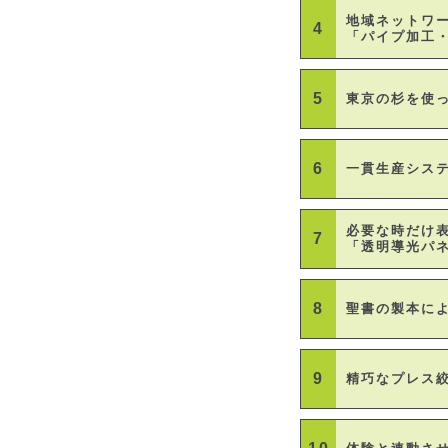
地域ネットワ
4
「パイプ加工
5
東京の杉を使
6
一貫生産シス
必要な時だけ
7
「透明導光パ
8
聖書の製本に
9
精巧なプレス