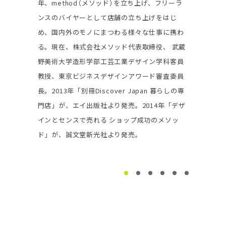
年、metho
d
（メソッド
）
を立ち上げ、フリーラ
大学工学部
たし、共感を得ることが、大小問わず企
デュースを行
ンスのバイヤーとして店舗の立ち上げをはじ
メーカー勤務
業活動の継続にとって重要な鍵となること
業として東
め、国内外のモノにまつわる様々な仕事に携わ
Award, G
でしょう。そして、それはとても困難なこ
アパートや
る。現在、株式会社メソッド代表取締役、 武蔵
ザインGol
とであるかのように思えます。
泊事業を設
野美術大学造形学部工芸工業デザイン学科客員
受賞、LEXUS
018年グッド
教授、東京ビジネスデザインアワード審査委員
等。千葉大
そもそも、現代のビジネスは複合的で
ト選出など。
長。2013年「別冊Discover Japan 暮らしの専
ン工学部に
門店」が、エイ出版社より発売。2014年「デザ
様々な要素から成り立っており、戦略的で
インとセンスで売れる ショップ成功のメソッ
綿密なデザインが必要とされているにも
ド」が、誠文堂新光社より発売。
関わらず、産業化とそれに伴う資本主義の
発展と共に、いつの間にか事業とデザイ
1
2
3
4
5
6
ンが分化され、あたかも全く異なる領域
として扱われるようになりました。