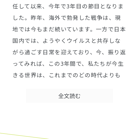
任して以来、今年で3年目の節目となりま
した。昨年、海外で勃発した戦争は、現
地では今もまだ続いています。一方で日本
国内では、ようやくウイルスと共存しな
がら過ごす日常を迎えており、今、振り返
ってみれば、この3年間で、私たちが今生
きる世界は、これまでのどの時代よりも
急速に変化し続けている、という事実を
全文読む
改めて強く認識する機会になったと感じ
ています。
社会のニーズが常に変わり続けているか
らこそ、ブロックチェーン、NFT、メタバ