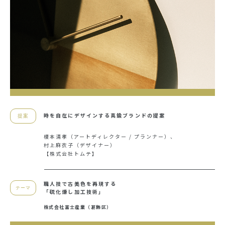
時を自在にデザインする真鍮ブランドの提案
提案
榎本清孝（アートディレクター / プランナー）、
村上麻衣子（デザイナー）
【株式会社トムテ】
職人技で古美色を再現する
テーマ
「硫化燻し加工技術」
株式会社富士産業（葛飾区）