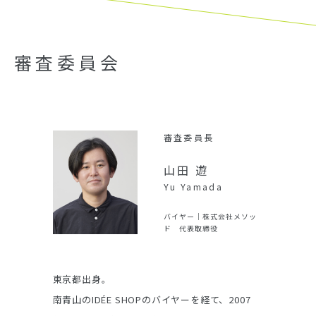
ースに代表されるようなWEB3、また、最
近大きな話題となっている生成AIの発展な
審査委員会
ど、デジタルを中心とした新たな技術や
手法が次々と登場することで、幸か不幸
か、企業活動はもちろん、私たち自身も
晃吉
審査委員長
常に変化し続けることが求められている
hi
山田 遊
時代と言えるでしょう。
Yu Yamada
会社HAGISO
バイヤー｜
株式会社メソッ
国内の人口減少や低成長といった課題を
ド 代表取締役
抱えながら、環境問題や社会的多様性に
配慮し、適切に対応していく。その上で、
東京都出身。
色や素材の
常に移ろい続けていく顧客のニーズを満
程修了後、磯
南青山のIDÉE SHOPのバイヤーを経て、2007
事務所STUD