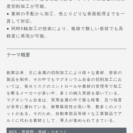
度切削加工が可能。
● 素材の手配から加工、色とりどりな表面処理までを一
貫して対応。
● 同時5軸加工の技術により、複雑で難しい形状でも高
精度に再現が可能。
テーマ概要
創業以来、主に金属の切削加工により様々な素材、形状の
製品を制作。その中でもマグネシウム合金の切削加工にお
いては、発火リスクのコントロールや素材の管理等で加工
を断るメーカーが多い中、多くの納入実績を築いている。
マグネシウム合金は、実用金属の中で最も軽量、且つ強度
が非常に優れている、衝撃吸収性が高い等、数多くのメリ
ットがある。そのため、自動車部品等様々な工業製品でア
ルミに代わる素材として、導入が進められてきている。
特許・受賞歴・実績・クチコミ