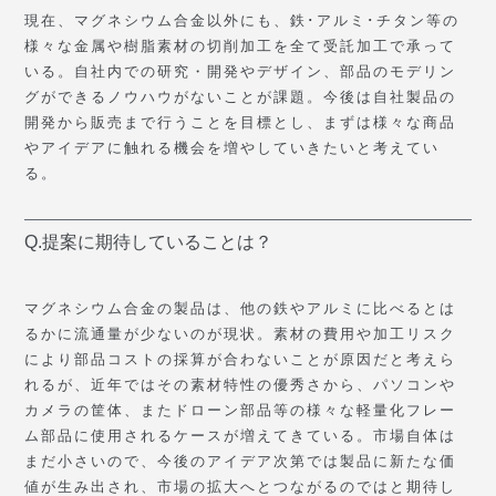
現在、マグネシウム合金以外にも、鉄･アルミ･チタン等の
様々な金属や樹脂素材の切削加工を全て受託加工で承って
いる。自社内での研究・開発やデザイン、部品のモデリン
グができるノウハウがないことが課題。今後は自社製品の
開発から販売まで行うことを目標とし、まずは様々な商品
やアイデアに触れる機会を増やしていきたいと考えてい
る。
Q.提案に期待していることは？
マグネシウム合金の製品は、他の鉄やアルミに比べるとは
るかに流通量が少ないのが現状。素材の費用や加工リスク
により部品コストの採算が合わないことが原因だと考えら
れるが、近年ではその素材特性の優秀さから、パソコンや
カメラの筐体、またドローン部品等の様々な軽量化フレー
ム部品に使用されるケースが増えてきている。市場自体は
まだ小さいので、今後のアイデア次第では製品に新たな価
値が生み出され、市場の拡大へとつながるのではと期待し