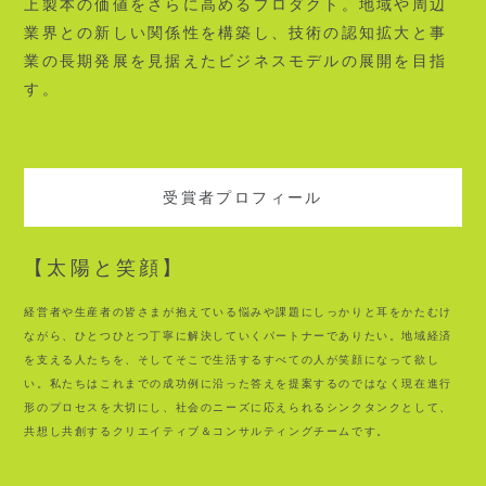
上製本の価値をさらに高めるプロダクト。地域や周辺
業界との新しい関係性を構築し、技術の認知拡大と事
業の長期発展を見据えたビジネスモデルの展開を目指
す。
受賞者プロフィール
【太陽と笑顔】
経営者や生産者の皆さまが抱えている悩みや課題にしっかりと耳をかたむけ
ながら、ひとつひとつ丁寧に解決していくパートナーでありたい。地域経済
を支える人たちを、そしてそこで生活するすべての人が笑顔になって欲し
い。私たちはこれまでの成功例に沿った答えを提案するのではなく現在進行
形のプロセスを大切にし、社会のニーズに応えられるシンクタンクとして、
共想し共創するクリエイティブ＆コンサルティングチームです。